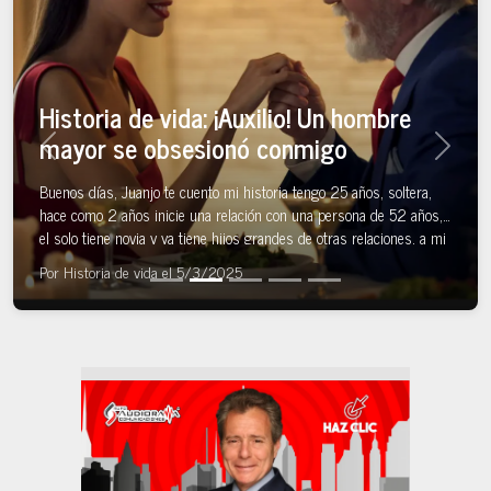
Historia de vida: ¡Auxilio! Un hombre
mayor se obsesionó conmigo
Previous
Next
Buenos días, Juanjo te cuento mi historia tengo 25 años, soltera,
hace como 2 años inicie una relación con una persona de 52 años,
el solo tiene novia y ya tiene hijos grandes de otras relaciones, a mi
lo que me atrajo de él fue su edad y su manera de hacerme el amor.
Por
Historia de vida
el
5/3/2025
En […]