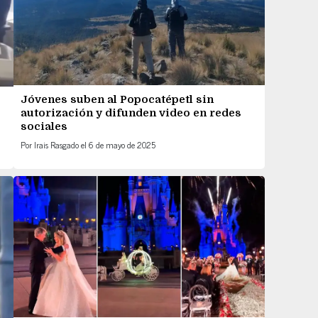
Jóvenes suben al Popocatépetl sin
autorización y difunden video en redes
sociales
Por
Irais Rasgado
el
6 de mayo de 2025