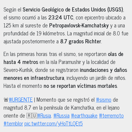
Según el
Servicio Geológico de Estados Unidos (USGS)
,
el sismo ocurrió a las
23:24 UTC
, con epicentro ubicado a
125 km al sureste de
Petropavlovsk-Kamchatsky
y a una
profundidad de 19 kilómetros. La magnitud inicial de 8.0 fue
ajustada posteriormente a
8.7 grados Richter
.
En las primeras horas tras el sismo, se reportaron
olas de
hasta 4 metros
en la isla Paramushir y la localidad de
Severo-Kurilsk, donde se registraron
inundaciones y daños
menores en infraestructura
, incluyendo un jardín de niños.
Hasta el momento
no se reportan víctimas mortales
.
🚨
#URGENTE
| Momento que se registró el
#sismo
de
magnitud 8,7 en la península de Kamchatka, en el lejano
oriente de 🇷🇺
#Rusia
.
#Russia
#earthquake
#terremoto
#temblor
pic.twitter.com/yHoTtLQEt5