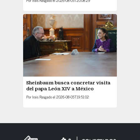
Por
Irais Rasgado
el
2026-08-05T20:08:29
Sheinbaum busca concretar visita
del papa León XIV a México
Por
Irais Rasgado
el
2026-08-05T19:51:02