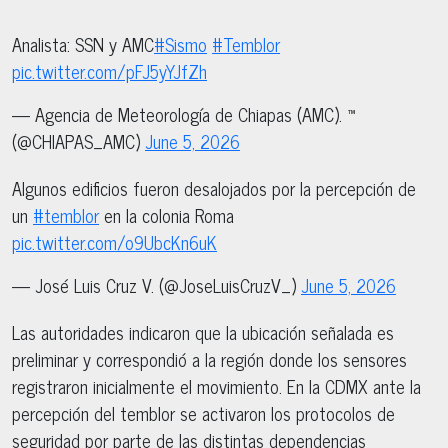
Analista: SSN y AMC
#Sismo
#Temblor
pic.twitter.com/pFJ5yYJfZh
— Agencia de Meteorología de Chiapas (AMC). ™
(@CHIAPAS_AMC)
June 5, 2026
Algunos edificios fueron desalojados por la percepción de
un
#temblor
en la colonia Roma
pic.twitter.com/o9UbcKn6uK
— José Luis Cruz V. (@JoseLuisCruzV_)
June 5, 2026
Las autoridades indicaron que la ubicación señalada es
preliminar y correspondió a la región donde los sensores
registraron inicialmente el movimiento. En la CDMX ante la
percepción del temblor se activaron los protocolos de
seguridad por parte de las distintas dependencias