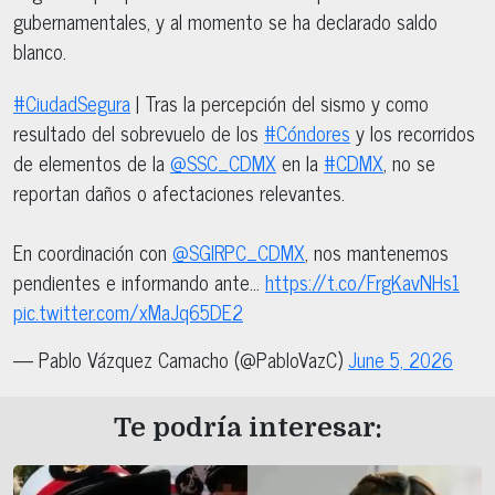
gubernamentales, y al momento se ha declarado saldo
blanco.
#CiudadSegura
| Tras la percepción del sismo y como
resultado del sobrevuelo de los
#Cóndores
y los recorridos
de elementos de la
@SSC_CDMX
en la
#CDMX
, no se
reportan daños o afectaciones relevantes.
En coordinación con
@SGIRPC_CDMX
, nos mantenemos
pendientes e informando ante…
https://t.co/FrgKavNHs1
pic.twitter.com/xMaJq65DE2
— Pablo Vázquez Camacho (@PabloVazC)
June 5, 2026
Te podría interesar: