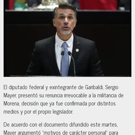
El diputado federal y exintegrante de Garibaldi, Sergio
Mayer, presentó su renuncia irrevocable a la militancia de
Morena, decisión que ya fue confirmada por distintos
medios y por el propio legislador.
De acuerdo con el documento difundido este martes,
Mayer argumentó “motivos de carácter personal” para