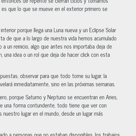
 entonces de repente se cierran ciclos y tomamos
 es que lo que se mueve en el exterior primero se
interior porque llega una Luna nueva y un Eclipse Solar
ta de que a lo largo de nuestra vida hemos acumulado
 a un reinicio, algo que antes nos importaba deja de
n, una idea o un rol que deja de hacer click con esta
spuestas, observar para que todo tome su lugar, la
revelará inmediatamente, sino en las próximas semanas.
ero, porque Saturno y Neptuno se encuentran en Aries,
 de una forma contundente, todo tiene que ver con
s nuestro lugar en el mundo, desde un lugar más
do a personas que no estaban disponibles, los trabajos