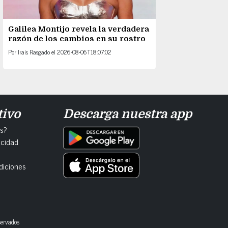
Galilea Montijo revela la verdadera
razón de los cambios en su rostro
Por
Irais Rasgado
el
2026-08-06T18:07:02
tivo
Descarga nuestra app
s?
acidad
diciones
servados