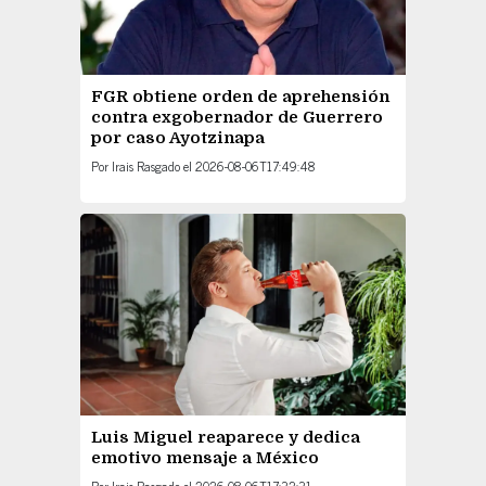
FGR obtiene orden de aprehensión
contra exgobernador de Guerrero
por caso Ayotzinapa
Por
Irais Rasgado
el
2026-08-06T17:49:48
Luis Miguel reaparece y dedica
emotivo mensaje a México
Por
Irais Rasgado
el
2026-08-06T17:32:31