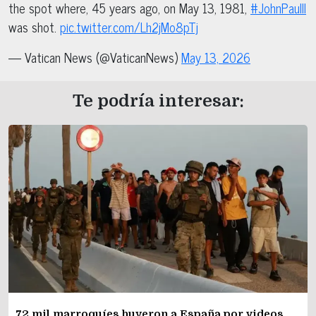
the spot where, 45 years ago, on May 13, 1981,
#JohnPaulII
was shot.
pic.twitter.com/Lh2jMo8pTj
— Vatican News (@VaticanNews)
May 13, 2026
Te podría interesar:
72 mil marroquíes huyeron a España por videos