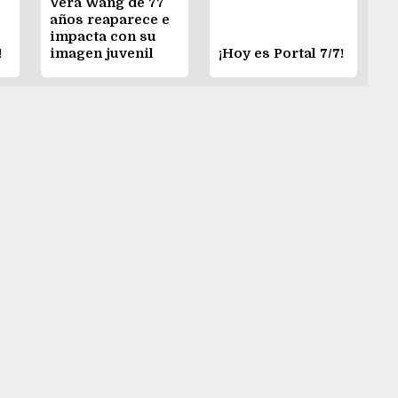
Vera Wang de 77
años reaparece e
impacta con su
!
imagen juvenil
¡Hoy es Portal 7/7!