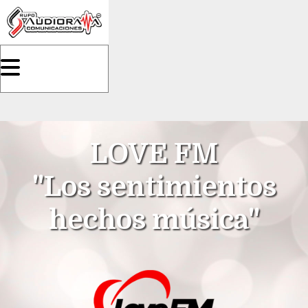
LOVE FM
"Los sentimientos
hechos música"