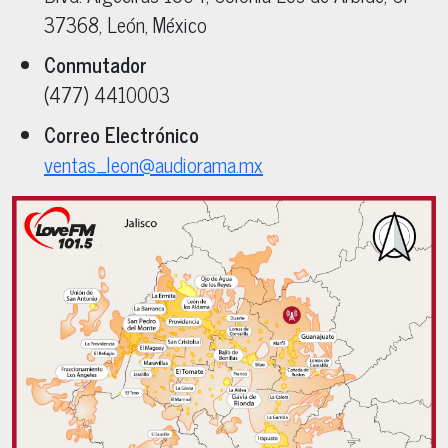
37368
,
León
, México
Conmutador
(477) 4410003
Correo Electrónico
ventas_leon@audiorama.mx