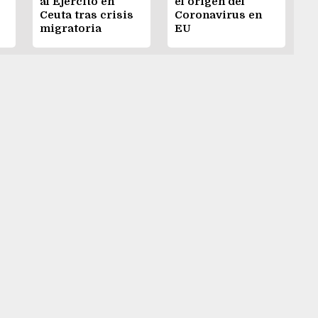
al Ejército en
el origen del
Ceuta tras crisis
Coronavirus en
migratoria
EU