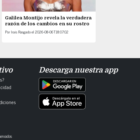
Galilea Montijo revela la verdadera
razón de los cambios en su rostro
Por
Irais Rasgado
el
2026-08-06T18:07:02
tivo
Descarga nuestra app
s?
acidad
diciones
servados