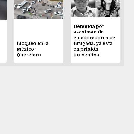
Detenida por
asesinato de
colaboradores de
Bloqueo en la
Brugada, ya está
o
México-
en prisión
Querétaro
preventiva