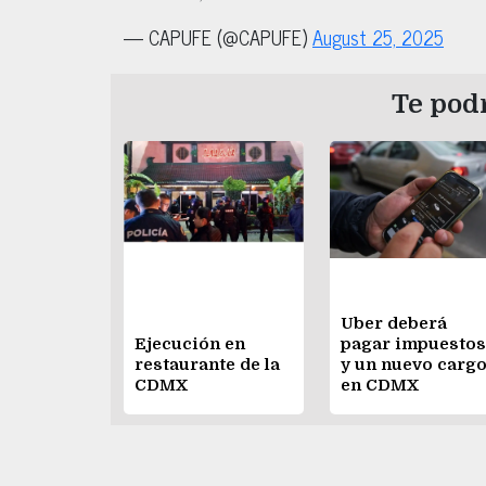
— CAPUFE (@CAPUFE)
August 25, 2025
Te podr
Uber deberá
Ejecución en
pagar impuestos
restaurante de la
y un nuevo carg
CDMX
en CDMX