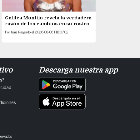
Galilea Montijo revela la verdadera
razón de los cambios en su rostro
Por
Irais Rasgado
el
2026-08-06T18:07:02
tivo
Descarga nuestra app
s?
acidad
diciones
servados