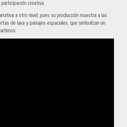
participación creativa.
rrativa a otro nivel, pues su producción muestra a las
ertas de lava y paisajes espaciales, que simbolizan un
partimos: