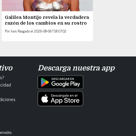
Galilea Montijo revela la verdadera
razón de los cambios en su rostro
Por
Irais Rasgado
el
2026-08-06T18:07:02
tivo
Descarga nuestra app
s?
acidad
diciones
servados